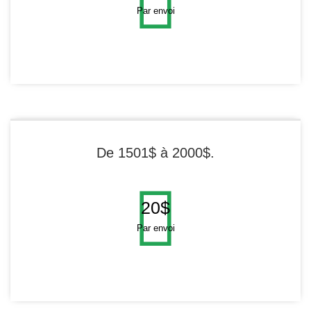
Par envoi
De 1501$ à 2000$.
20$
Par envoi