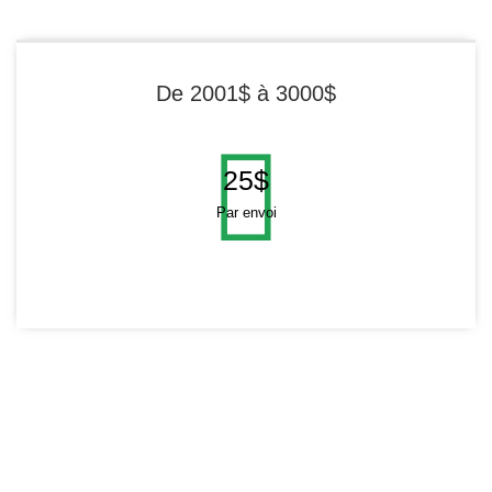
De 2001$ à 3000$
25$
Par envoi