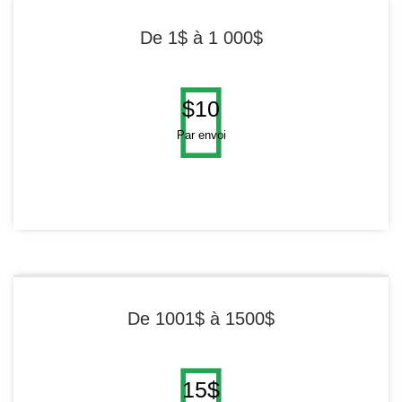
De 1$ à 1 000$
$10
Par envoi
De 1001$ à 1500$
15$